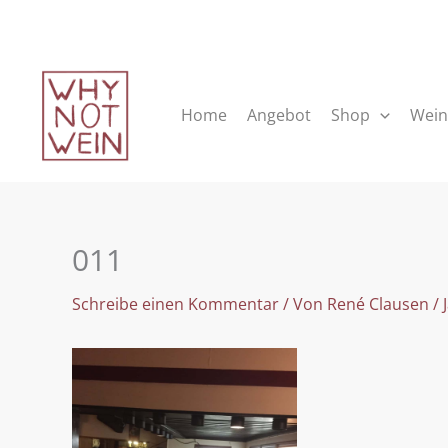
Zum
Inhalt
springen
Home
Angebot
Shop
Wein
011
Schreibe einen Kommentar
/ Von
René Clausen
/