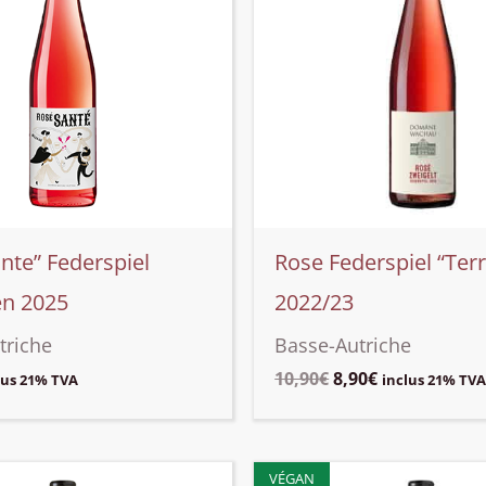
nte” Federspiel
Rose Federspiel “Ter
en 2025
2022/23
triche
Basse-Autriche
Le
Le
10,90
€
8,90
€
lus 21% TVA
inclus 21% TV
prix
prix
initial
actuel
était :
est :
10,90€.
8,90€.
VÉGAN