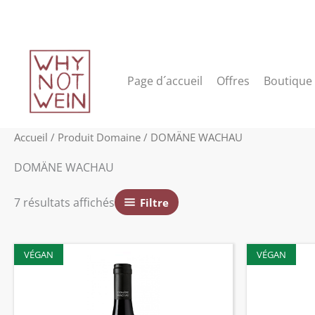
Aller
au
contenu
Page d´accueil
Offres
Boutique
Accueil
/ Produit Domaine / DOMÄNE WACHAU
DOMÄNE WACHAU
7 résultats affichés
Filtre
VÉGAN
VÉGAN