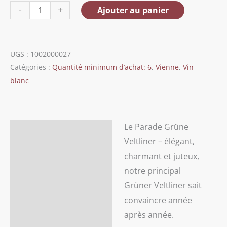
quantité
-
+
Ajouter au panier
de
Grüner
Veltliner
UGS :
1002000027
"Bruch"
Catégories :
Quantité minimum d’achat: 6
,
Vienne
,
Vin
2024
blanc
Le Parade Grüne
Description
Veltliner – élégant,
Informations
charmant et juteux,
complémentaires
notre principal
Grüner Veltliner sait
convaincre année
après année.