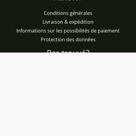
Conditions générales
Livraison & expédition
Informations sur les possibilités de paiement
Protection des données
Pas trouvé?
Offres
Boutique
Recommandations
Domaines viticoles
© 2026 WhyNotWein. Powered by WhyNotWein.