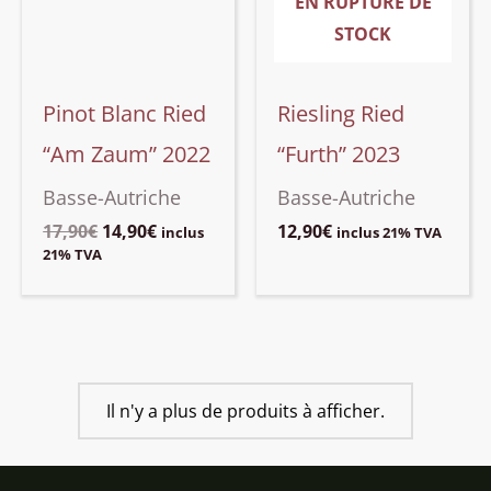
EN RUPTURE DE
STOCK
Pinot Blanc Ried
Riesling Ried
“Am Zaum” 2022
“Furth” 2023
Basse-Autriche
Basse-Autriche
Le
Le
17,90
€
14,90
€
12,90
€
inclus
inclus 21% TVA
prix
prix
21% TVA
initial
actuel
était :
est :
17,90€.
14,90€.
Il n'y a plus de produits à afficher.