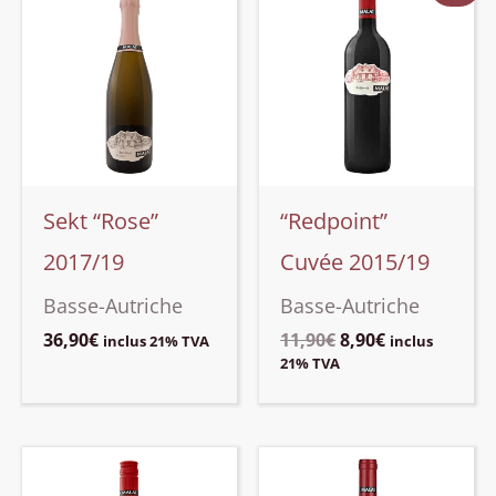
Sekt “Rose”
“Redpoint”
2017/19
Cuvée 2015/19
Basse-Autriche
Basse-Autriche
Le
Le
36,90
€
11,90
€
8,90
€
inclus 21% TVA
inclus
prix
prix
21% TVA
initial
actuel
était :
est :
11,90€.
8,90€.